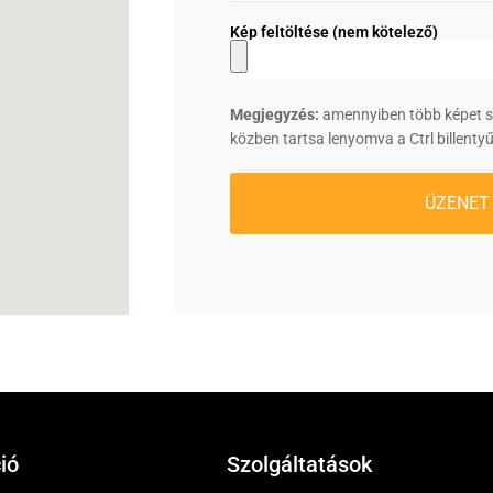
Kép feltöltése (nem kötelező)
Megjegyzés:
amennyiben több képet sze
közben tartsa lenyomva a Ctrl billentyű
ÜZENET
ió
Szolgáltatások