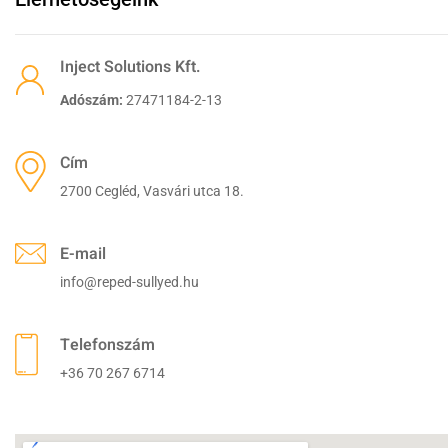
Inject Solutions Kft.
Adószám:
27471184-2-13
Cím
2700 Cegléd, Vasvári utca 18.
E-mail
info@reped-sullyed.hu
Telefonszám
+36 70 267 6714