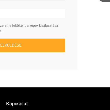
retne feltölteni, a képek kiválasztása
t.
 ELKÜLDÉSE
Kapcsolat