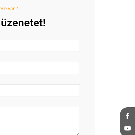
ése van?
 üzenetet!