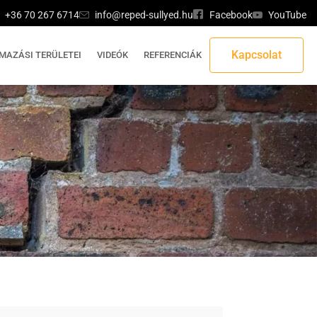
+36 70 267 6714
info@reped-sullyed.hu
Facebook
YouTube
Kapcsolat
MAZÁSI TERÜLETEI
VIDEÓK
REFERENCIÁK